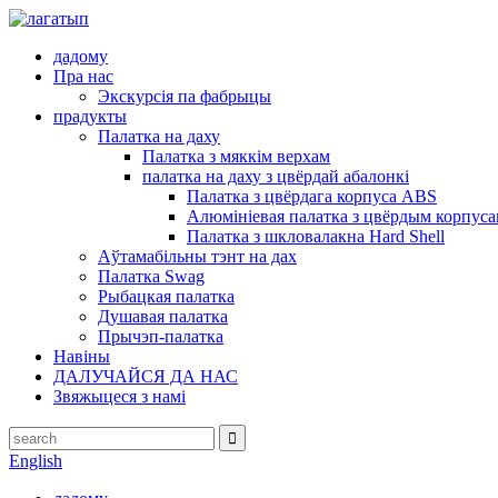
дадому
Пра нас
Экскурсія па фабрыцы
прадукты
Палатка на даху
Палатка з мяккім верхам
палатка на даху з цвёрдай абалонкі
Палатка з цвёрдага корпуса ABS
Алюмініевая палатка з цвёрдым корпус
Палатка з шкловалакна Hard Shell
Аўтамабільны тэнт на дах
Палатка Swag
Рыбацкая палатка
Душавая палатка
Прычэп-палатка
Навіны
ДАЛУЧАЙСЯ ДА НАС
Звяжыцеся з намі
English