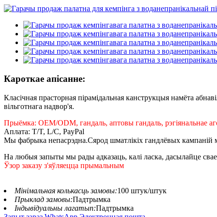
Кароткае апісанне:
Класічная прасторная пірамідальная канструкцыя намёта абнав
вільготнага надвор'я.
Прыёмка: OEM/ODM, гандаль, аптовы гандаль, рэгіянальнае аг
Аплата: T/T, L/C, PayPal
Мы фабрыка непасрэдна.Сярод шматлікіх гандлёвых кампаній м
На любыя запыты мы рады адказаць, калі ласка, дасылайце свае 
Ўзор заказу з'яўляецца прымальным
Мінімальная колькасць замовы:
100 штук/штук
Прыклад замовы:
Падтрымка
Індывідуальны лагатып:
Падтрымка
Запыт зараз
WhatsApp
Электронная пошта