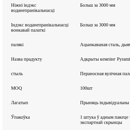
Ніжні індэкс
Больш за 3000 мм
воданепранікальнасці
Індэкс воданепранікальнасці
Больш за 3000 мм
вонкавай палаткі
палякі
Ацынкаваная сталь, дыя
Назва прадукту
Адкрыты кемпінг Pyramid
стыль
Пераносная вулічная пал
MOQ
100шт
Лагатып
Прыняць індывідуальны
Ўпакоўка
1 штука ў адным пакеце 
экспартнай скрынцы