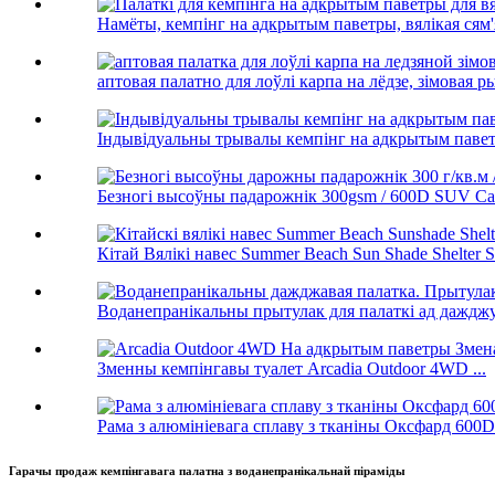
Намёты, кемпінг на адкрытым паветры, вялікая сям'я,
аптовая палатно для лоўлі карпа на лёдзе, зімовая ры
Індывідуальны трывалы кемпінг на адкрытым павет
Безногі высоўны падарожнік 300gsm / 600D SUV Ca.
Кітай Вялікі навес Summer Beach Sun Shade Shelter Su
Воданепранікальны прытулак для палаткі ад дажджу
Зменны кемпінгавы туалет Arcadia Outdoor 4WD ...
Рама з алюмініевага сплаву з тканіны Оксфард 600D
Гарачы продаж кемпінгавага палатна з воданепранікальнай піраміды