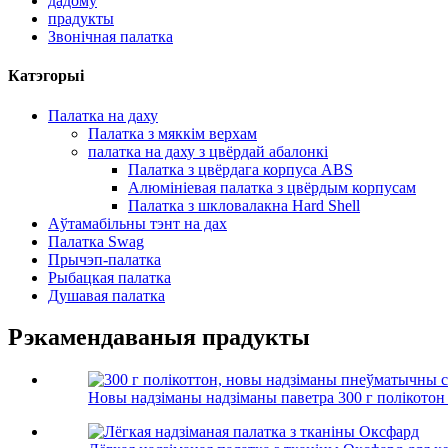
дадому
прадукты
Звонічная палатка
Катэгорыі
Палатка на даху
Палатка з мяккім верхам
палатка на даху з цвёрдай абалонкі
Палатка з цвёрдага корпуса ABS
Алюмініевая палатка з цвёрдым корпусам
Палатка з шкловалакна Hard Shell
Аўтамабільны тэнт на дах
Палатка Swag
Прычэп-палатка
Рыбацкая палатка
Душавая палатка
Рэкамендаваныя прадукты
Новы надзіманы надзіманы паветра 300 г полікотон 