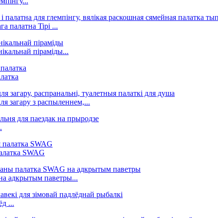
мпінгу...
 палатна Tipi ...
ікальнай піраміды...
алатка
я загару з распыленнем,...
.
 палатка SWAG
на адкрытым паветры...
д ...