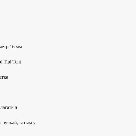
метр 16 мм
 Tipi Tent
атка
 лагатып
з ручкай, затым у