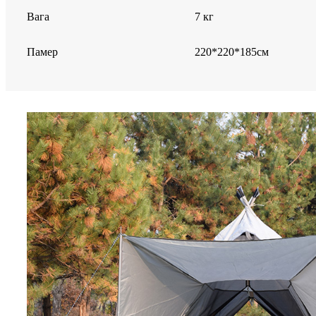
Вага
7 кг
Памер
220*220*185см