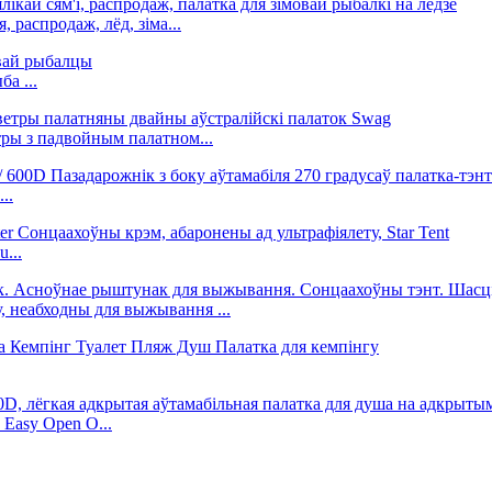
 распродаж, лёд, зіма...
ба ...
ры з падвойным палатном...
..
...
, неабходны для выжывання ...
 Easy Open O...