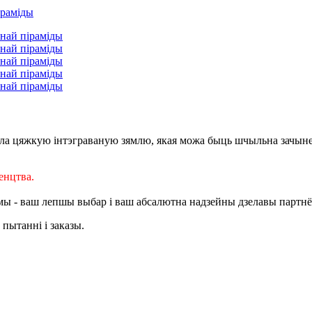
іла цяжкую інтэграваную зямлю, якая можа быць шчыльна зачыне
енцтва.
ы - ваш лепшы выбар і ваш абсалютна надзейны дзелавы партнё
пытанні і заказы.