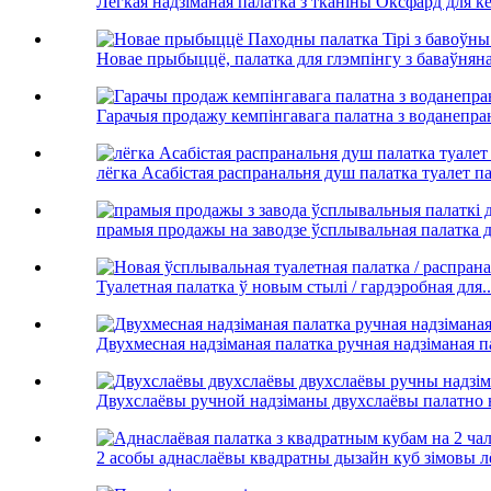
Лёгкая надзіманая палатка з тканіны Оксфард для ке
Новае прыбыццё, палатка для глэмпінгу з баваўнянага
Гарачыя продажу кемпінгавага палатна з воданепран
лёгка Асабістая распранальня душ палатка туалет п
прамыя продажы на заводзе ўсплывальная палатка дл
Туалетная палатка ў новым стылі / гардэробная для..
Двухмесная надзіманая палатка ручная надзіманая
Двухслаёвы ручной надзіманы двухслаёвы палатно 
2 асобы аднаслаёвы квадратны дызайн куб зімовы лё