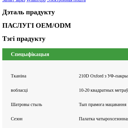
Дэталь прадукту
ПАСЛУГІ OEM/ODM
Тэгі прадукту
Спецыфікацыя
Тканіна
210D Oxford з УФ-пакр
вобласці
10-20 квадратных метра
Шатровы стыль
Тып прамога мацавання
Сезон
Палатка чатырохсезонна