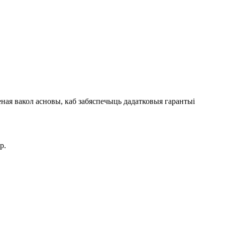
ная вакол асновы, каб забяспечыць дадатковыя гарантыі
р.