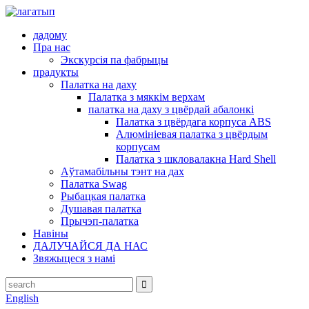
дадому
Пра нас
Экскурсія па фабрыцы
прадукты
Палатка на даху
Палатка з мяккім верхам
палатка на даху з цвёрдай абалонкі
Палатка з цвёрдага корпуса ABS
Алюмініевая палатка з цвёрдым
корпусам
Палатка з шкловалакна Hard Shell
Аўтамабільны тэнт на дах
Палатка Swag
Рыбацкая палатка
Душавая палатка
Прычэп-палатка
Навіны
ДАЛУЧАЙСЯ ДА НАС
Звяжыцеся з намі
English