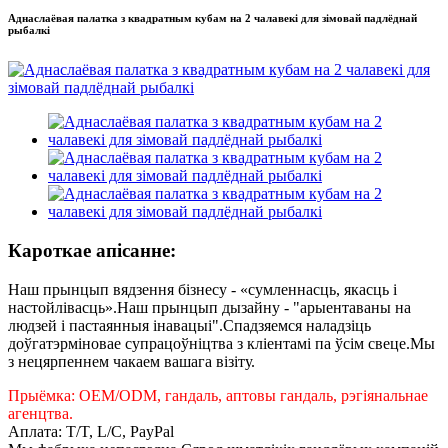
Аднаслаёвая палатка з квадратным кубам на 2 чалавекі для зімовай падлёднай
рыбалкі
Кароткае апісанне:
Наш прынцып вядзення бізнесу - «сумленнасць, якасць і
настойлівасць».Наш прынцып дызайну - "арыентаваны на
людзей і пастаянныя інавацыі".Спадзяемся наладзіць
доўгатэрміновае супрацоўніцтва з кліентамі па ўсім свеце.Мы
з нецярпеннем чакаем вашага візіту.
Прыёмка: OEM/ODM, гандаль, аптовы гандаль, рэгіянальнае
агенцтва.
Аплата: T/T, L/C, PayPal