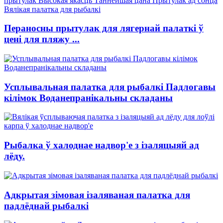
Пераносны прытулак для лягернай палаткі ў
цені для пляжу ...
Усплывальная палатка для рыбалкі Падлогавы
кілімок Воданепранікальны складаны
Рыбалка ў халоднае надвор'е з ізаляцыяй ад
лёду.
Адкрытая зімовая ізаляваная палатка для
падлёднай рыбалкі