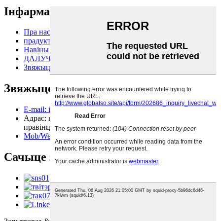
Інфармацыя
Пра нас
прадукты
Навіны
ДАЛУЧАЙСЯ ДА НАС
Звяжыцеся з намі
Звяжыцеся з намі
E-mail: info@arcadia.net.cn
Адрас: прамысловая зона Канцзяву, акруга Гуань,
правінцыя Хэбэй, Кітай
Mob/WeChat/WhatsApp: +86 15910627794
Сачыце за намі