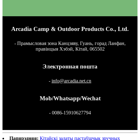
Arcadia Camp & Outdoor Products Co., Ltd.
- Прамысловая зона Канцзяву, Гуань, горад Ланфан,
правінцыя Хэбэй, Кітай, 065502
Электронная пошта
-
info@arcadia.net.cn
Mob/Whatsapp/Wechat
- 0086-15910627794
Папярэдняя:
Кітайскі залаты пастаўшчык зручных