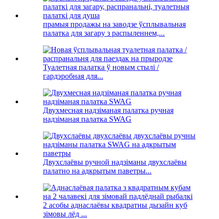
прамыя продажы на заводзе ўсплывальная
палатка для загару з распыленнем,...
Туалетная палатка ў новым стылі /
гардэробная для...
Двухмесная надзіманая палатка ручная
надзіманая палатка SWAG
Двухслаёвы ручной надзіманы двухслаёвы
палатно на адкрытым паветры...
2 асобы аднаслаёвы квадратны дызайн куб
зімовы лёд ...