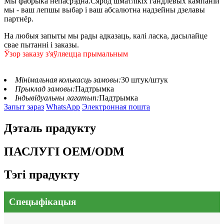
Мы фабрыка непасрэдна.Сярод шматлікіх гандлёвых кампаній
мы - ваш лепшы выбар і ваш абсалютна надзейны дзелавы
партнёр.
На любыя запыты мы рады адказаць, калі ласка, дасылайце
свае пытанні і заказы.
Ўзор заказу з'яўляецца прымальным
Мінімальная колькасць замовы:
30 штук/штук
Прыклад замовы:
Падтрымка
Індывідуальны лагатып:
Падтрымка
Запыт зараз
WhatsApp
Электронная пошта
Дэталь прадукту
ПАСЛУГІ OEM/ODM
Тэгі прадукту
Спецыфікацыя