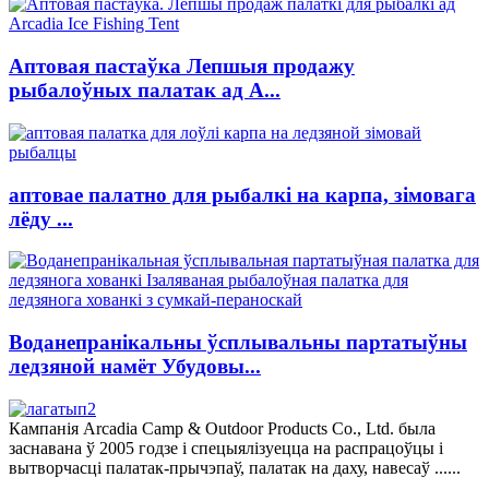
Аптовая пастаўка Лепшыя продажу
рыбалоўных палатак ад A...
аптовае палатно для рыбалкі на карпа, зімовага
лёду ...
Воданепранікальны ўсплывальны партатыўны
ледзяной намёт Убудовы...
Кампанія Arcadia Camp & Outdoor Products Co., Ltd. была
заснавана ў 2005 годзе і спецыялізуецца на распрацоўцы і
вытворчасці палатак-прычэпаў, палатак на даху, навесаў ......