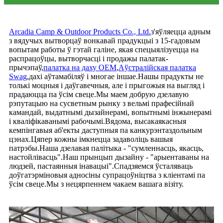
Arcadia Camp & Outdoor Products Co., Ltd.
з'яўляецца адным
з вядучых вытворцаў вонкавай прадукцыі з 15-гадовым
вопытам работы ў гэтай галіне, якая спецыялізуецца на
распрацоўцы, вытворчасці і продажы палатак-
прычэпаў,
палатка на даху OEM
,
Аўстралійская палатка
Swag
,
дахі аўтамабіляў і многае іншае.Нашы прадукты не
толькі моцныя і даўгавечныя, але і прыгожыя на выгляд і
прадаюцца па ўсім свеце.Мы маем добрую дзелавую
рэпутацыю на сусветным рынку з вельмі прафесійнай
камандай, выдатнымі дызайнерамі, вопытнымі інжынерамі
і кваліфікаванымі рабочымі.Вядома, высакаякасныя
кемпінгавыя аб'екты даступныя па канкурэнтаздольным
цэнах.Цяпер кожны імкнецца задаволіць вашыя
патрэбы.Наша дзелавая палітыка - "сумленнасць, якасць,
настойлівасць".Наш прынцып дызайну - "арыентаваны на
людзей, пастаянныя інавацыі".Спадзяемся ўсталяваць
доўгатэрміновыя адносіны супрацоўніцтва з кліентамі па
ўсім свеце.Мы з нецярпеннем чакаем вашага візіту.