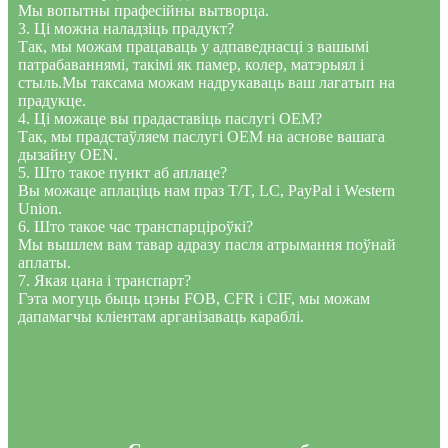
Мы вопытны прафесійны вытворца.
3. Ці можна наладзіць прадукт?
Так, мы можам працаваць у адпаведнасці з вашымі
патрабаваннямі, такімі як памер, колер, матэрыял і
стыль.Мы таксама можам надрукаваць ваш лагатып на
прадукце.
4. Ці можаце вы прадаставіць паслугі OEM?
Так, мы прадстаўляем паслугі OEM на аснове вашага
дызайну OEN.
5. Што такое пункт аб аплаце?
Вы можаце аплаціць нам праз T/T, LC, PayPal і Western
Union.
6. Што такое час транспарціроўкі?
Мы вышлем вам тавар адразу пасля атрымання поўнай
аплаты.
7. Якая цана і транспарт?
Гэта могуць быць цэны FOB, CFR і CIF, мы можам
дапамагчы кліентам арганізаваць караблі.