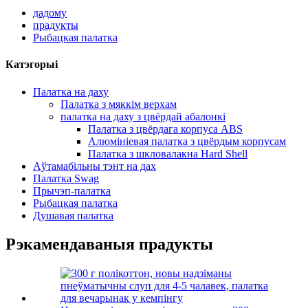
дадому
прадукты
Рыбацкая палатка
Катэгорыі
Палатка на даху
Палатка з мяккім верхам
палатка на даху з цвёрдай абалонкі
Палатка з цвёрдага корпуса ABS
Алюмініевая палатка з цвёрдым корпусам
Палатка з шкловалакна Hard Shell
Аўтамабільны тэнт на дах
Палатка Swag
Прычэп-палатка
Рыбацкая палатка
Душавая палатка
Рэкамендаваныя прадукты