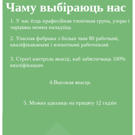
Чаму выбіраюць нас
1. У нас ёсць прафесійная тэхнічная група, узоры і
чарцяжы можна наладзіць
2. Уласная фабрыка з больш чым 80 рабочымі,
кваліфікаванымі і вопытнымі работнікамі
3. Строгі кантроль якасці, каб забяспечыць 100%
кваліфікацыю
4.Высокая якасць
5. Можна адказаць на працягу 12 гадзін