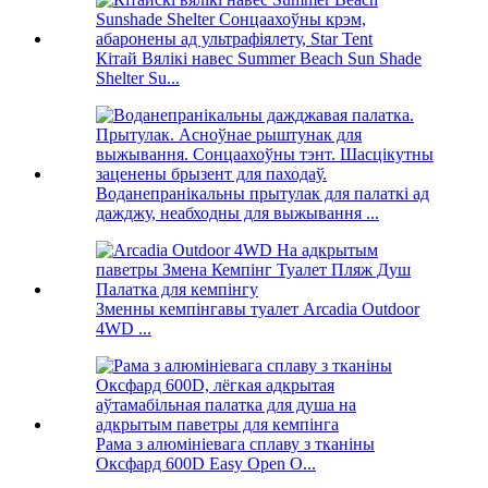
Кітай Вялікі навес Summer Beach Sun Shade
Shelter Su...
Воданепранікальны прытулак для палаткі ад
дажджу, неабходны для выжывання ...
Зменны кемпінгавы туалет Arcadia Outdoor
4WD ...
Рама з алюмініевага сплаву з тканіны
Оксфард 600D Easy Open O...