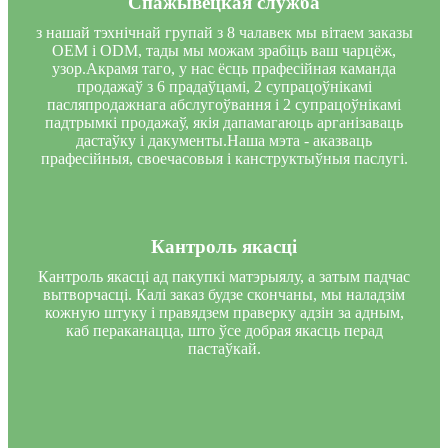
Спажывецкая служба
з нашай тэхнічнай групай з 8 чалавек мы вітаем заказы
OEM і ODM, тады мы можам зрабіць ваш чарцёж,
узор.Акрамя таго, у нас ёсць прафесійная каманда
продажаў з 6 прадаўцамі, 2 супрацоўнікамі
пасляпродажнага абслугоўвання і 2 супрацоўнікамі
падтрымкі продажаў, якія дапамагаюць арганізаваць
дастаўку і дакументы.Наша мэта - аказваць
прафесійныя, своечасовыя і канструктыўныя паслугі.
Кантроль якасці
Кантроль якасці ад пакупкі матэрыялу, а затым падчас
вытворчасці. Калі заказ будзе скончаны, мы наладзім
кожную штуку і правядзем праверку адзін за адным,
каб пераканацца, што ўсе добрая якасць перад
пастаўкай.