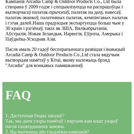
Кампанія Arcadia Camp & Outdoor Products Co., Ltd была
створана ў 2009 годзе і спецыялізуецца на распрацоўцы і
вытворчасці палатак-прычэпаў, палатак на даху, навесаў,
палатак-званкоў, палатняных палатак, кемпінгавых палатак
і гэтак далей.Наша прадукцыя экспартуецца больш чым у
30 краін і рэгіёнаў, такіх як ЗША, Вялікабрытанія,
Аўстралія, Новая Зеландыя, Нарвегія, Еўропа, Амерыка і
Паўднёва-Усходняя Азія.
Пасля амаль 20 гадоў бесперапыннага развіцця і інавацый
Arcadia Camp & Outdoor Products Co.,Ltd стала вядучым
вытворцам намётаў у Кітаі, якому належыць брэнд
"Arcadia" для вонкавых памяшканняў.
FAQ
1. Даступныя ўзоры заказаў?
Так, мы даем узоры намётаў і вяртаем вам кошт узораў
пасля пацверджання замовы.
2. Вы вытворца або гандлёвая кампанія?