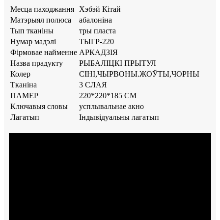
Месца паходжання
Хэбэй Кітай
Матэрыял полюса
абалоніна
Тып тканіны
тры пласта
Нумар мадэлі
ТЫГР-220
Фірмовае найменне
АРКАДЗІЯ
Назва прадукту
РЫБАЛІЦКІ ПРЫТУЛ
Колер
СІНІ,ЧЫРВОНЫ.ЖОЎТЫ,ЧОРНЫ
Тканіна
3 СЛАЯ
ПАМЕР
220*220*185 СМ
Ключавыя словы
усплывальнае акно
Лагатып
Індывідуальны лагатып