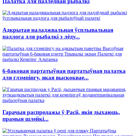
Палатка для падлёднай рыбалкі
Адкрытая наладжвальная ўсплывальная
падлога для рыбалкі з лёду...
6-баковая партатыўная партатыўная палатка
для глэмпінгу, якая выскоквае...
Гарачыя распродажы ў Расіі, якія дыхаюць,
прамыя шлейкі...