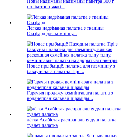
Новы надзіманы надзіманы паветра 300 г
полікотон цяжкі...
Лёгкая надзіманая палатка з тканіны
Оксфард для кемпінгу...
Новае прыбыццё, палатка для глэмпінгу з
баваўнянага палатна Tipi ...
Гарачыя продажу кемпінгавага палатна з
воданепранікальнай піраміды...
лёгка Асабістая распранальня душ палатка
туалет палатка