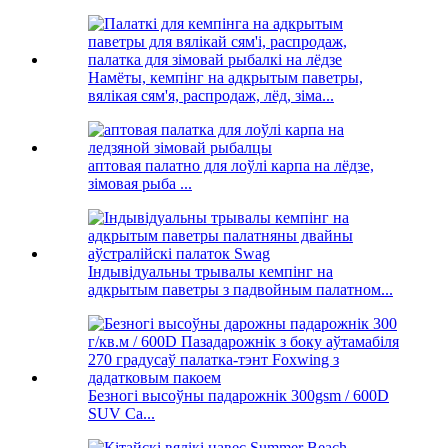
Намёты, кемпінг на адкрытым паветры,
вялікая сям'я, распродаж, лёд, зіма...
аптовая палатно для лоўлі карпа на лёдзе,
зімовая рыба ...
Індывідуальны трывалы кемпінг на
адкрытым паветры з падвойным палатном...
Безногі высоўны падарожнік 300gsm / 600D
SUV Ca...