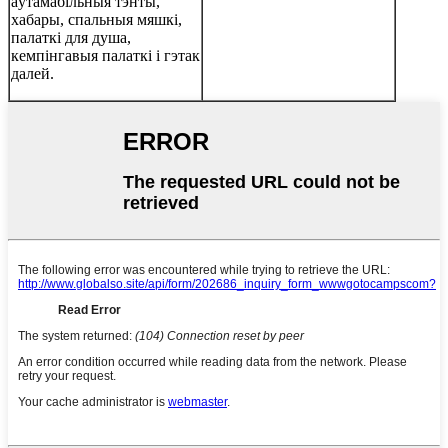
аўтамабільныя тэнты,
хабары, спальныя мяшкі,
палаткі для душа,
кемпінгавыя палаткі і гэтак
далей.