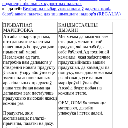
воданепранікальных курортных палатак
далей:
Велізарны выбар уключанага ў дадатак полі-
бавоўнавага палатка для звышмоцнага надвор'я (REGALIA)
ПРЫВАТНАЯ
КАНДЫСТАЛЬНЫ
МАРКІРОВКА
ДЫЗАЙН
Arcadia ганарыцца тым,
Мы хочам дапамагчы вам
што дапамагае кліентам
стварыць менавіта той
палепшыць іх прадукцыю
прадукт, які вы заўсёды
прыватнай маркі.
сабе ўяўлялі.Ад тэхнічнай
Незалежна ад таго,
каманды, якая забяспечвае
патрэбна вам дапамога ў
прадукцыйнасць вашай
стварэнні новага прадукту
прадукцыі, да каманды па
ў якасці ўзору або ўнясеце
пошуку, якая дапаможа вам
змены на аснове нашых
рэалізаваць усе вашыя
арыгінальных прадуктаў,
маркіроўкі і ўпакоўкі,
наша тэхнічная каманда
Arcadia будзе побач на
дапаможа вам пастаўляць
кожным этапе.
прадукцыю высокай якасці
OEM, ODM ўключаюць:
кожны раз.
матэрыял, дызайн,
Прадукты, якія
упакоўка і гэтак далей.
ахопліваюць: палаткі-
прычэпы, палаткі на даху,