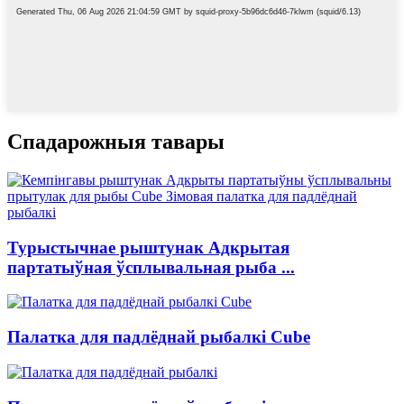
Спадарожныя тавары
Турыстычнае рыштунак Адкрытая
партатыўная ўсплывальная рыба ...
Палатка для падлёднай рыбалкі Cube