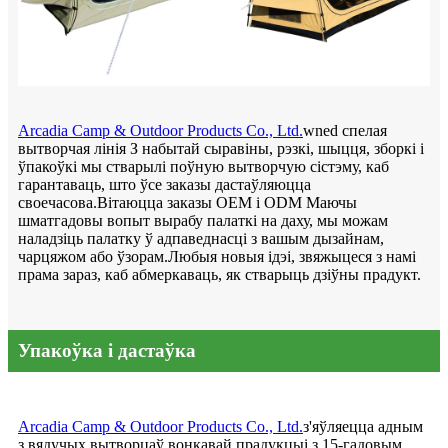
Arcadia Camp & Outdoor Products Co., Ltd.
wned спелая
вытворчая лінія З набытай сыравіны, рэзкі, шыцця, зборкі і
ўпакоўкі мы стварылі поўную вытворчую сістэму, каб
гарантаваць, што ўсе заказы дастаўляюцца
своечасова.Вітаюцца заказы OEM і ODM Маючы
шматгадовы вопыт вырабу палаткі на даху, мы можам
наладзіць палатку ў адпаведнасці з вашым дызайнам,
чарцяжом або ўзорам.Любыя новыя ідэі, звяжыцеся з намі
прама зараз, каб абмеркаваць, як стварыць дзіўны прадукт.
Упакоўка і дастаўка
Arcadia Camp & Outdoor Products Co., Ltd.
з'яўляецца адным
з вядучых вытворцаў вонкавай прадукцыі з 15-гадовым