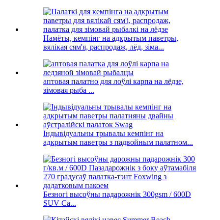
Намёты, кемпінг на адкрытым паветры,
вялікая сям'я, распродаж, лёд, зіма...
аптовая палатно для лоўлі карпа на лёдзе,
зімовая рыба ...
Індывідуальны трывалы кемпінг на
адкрытым паветры з падвойным палатном...
Безногі высоўны падарожнік 300gsm / 600D
SUV Ca...