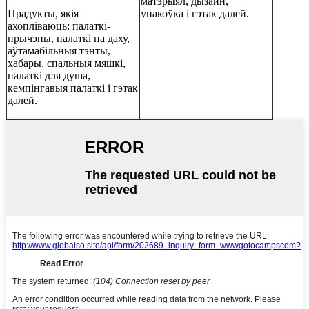
матэрыял, дызайн,
Прадукты, якія
упакоўка і гэтак далей.
ахопліваюць: палаткі-
прычэпы, палаткі на даху,
аўтамабільныя тэнты,
хабары, спальныя мяшкі,
палаткі для душа,
кемпінгавыя палаткі і гэтак
далей.