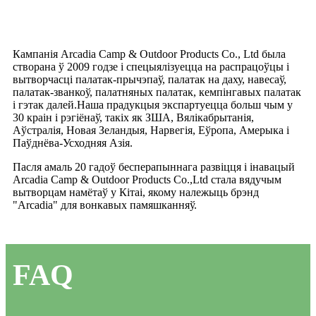
Кампанія Arcadia Camp & Outdoor Products Co., Ltd была
створана ў 2009 годзе і спецыялізуецца на распрацоўцы і
вытворчасці палатак-прычэпаў, палатак на даху, навесаў,
палатак-званкоў, палатняных палатак, кемпінгавых палатак
і гэтак далей.Наша прадукцыя экспартуецца больш чым у
30 краін і рэгіёнаў, такіх як ЗША, Вялікабрытанія,
Аўстралія, Новая Зеландыя, Нарвегія, Еўропа, Амерыка і
Паўднёва-Усходняя Азія.
Пасля амаль 20 гадоў бесперапыннага развіцця і інавацый
Arcadia Camp & Outdoor Products Co.,Ltd стала вядучым
вытворцам намётаў у Кітаі, якому належыць брэнд
"Arcadia" для вонкавых памяшканняў.
FAQ