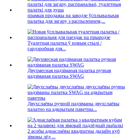
прамыя продажы на заводзе ўсплывальная
палатка для загару з распыленнем,...
Туалетная палатка ў новым стылі /
гардэробная для...
Двухмесная надзіманая палатка ручная
надзіманая палатка SWAG
Двухслаёвы ручной надзіманы двухслаёвы
палатно на адкрытым паветры...
2 асобы аднаслаёвы квадратны дызайн куб
зімовы лёд ...