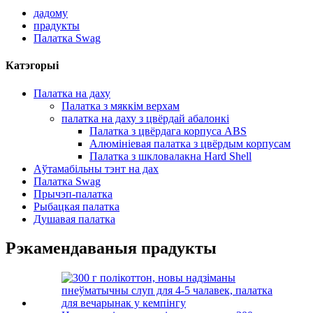
дадому
прадукты
Палатка Swag
Катэгорыі
Палатка на даху
Палатка з мяккім верхам
палатка на даху з цвёрдай абалонкі
Палатка з цвёрдага корпуса ABS
Алюмініевая палатка з цвёрдым корпусам
Палатка з шкловалакна Hard Shell
Аўтамабільны тэнт на дах
Палатка Swag
Прычэп-палатка
Рыбацкая палатка
Душавая палатка
Рэкамендаваныя прадукты