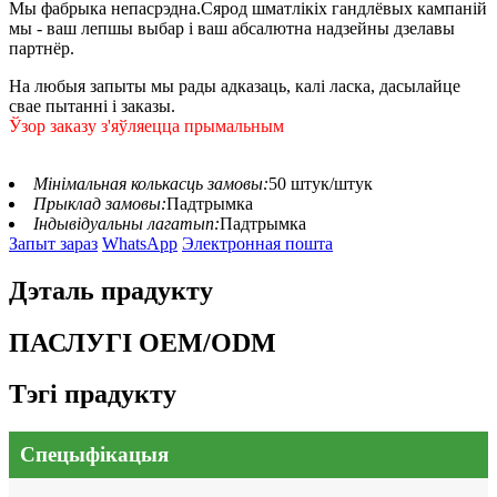
Мы фабрыка непасрэдна.Сярод шматлікіх гандлёвых кампаній
мы - ваш лепшы выбар і ваш абсалютна надзейны дзелавы
партнёр.
На любыя запыты мы рады адказаць, калі ласка, дасылайце
свае пытанні і заказы.
Ўзор заказу з'яўляецца прымальным
Мінімальная колькасць замовы:
50 штук/штук
Прыклад замовы:
Падтрымка
Індывідуальны лагатып:
Падтрымка
Запыт зараз
WhatsApp
Электронная пошта
Дэталь прадукту
ПАСЛУГІ OEM/ODM
Тэгі прадукту
Спецыфікацыя