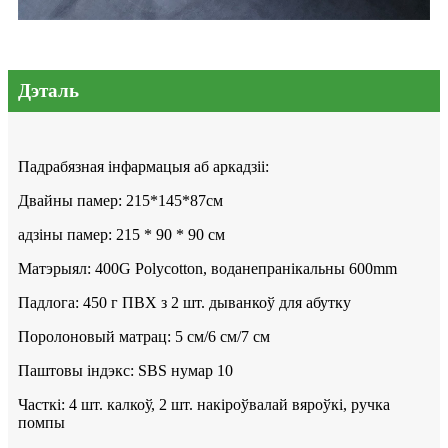
Дэталь
Падрабязная інфармацыя аб аркадзіі:
Двайны памер: 215*145*87см
адзіны памер: 215 * 90 * 90 см
Матэрыял: 400G Polycotton, воданепранікальны 600mm
Падлога: 450 г ПВХ з 2 шт. дыванкоў для абутку
Поролоновый матрац: 5 см/6 см/7 см
Паштовы індэкс: SBS нумар 10
Часткі: 4 шт. калкоў, 2 шт. накіроўвалай вяроўкі, ручка
помпы