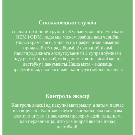
Спажывецкая служба
з нашай тэхнічнай групай з 8 чалавек мы вітаем заказы
OEM і ODM, тады мы можам зрабіць ваш чарцёж,
узор.Акрамя таго, у нас ёсць прафесійная каманда
продажаў з 6 прадаўцамі, 2 супрацоўнікамі
пасляпродажнага абслугоўвання і 2 супрацоўнікамі
падтрымкі продажаў, якія дапамагаюць арганізаваць
дастаўку і дакументы.Наша мэта - аказваць
прафесійныя, своечасовыя і канструктыўныя паслугі.
Кантроль якасці
Кантроль якасці ад пакупкі матэрыялу, а затым падчас
вытворчасці. Калі заказ будзе скончаны, мы наладзім
кожную штуку і правядзем праверку адзін за адным,
каб пераканацца, што ўсе добрая якасць перад
пастаўкай.