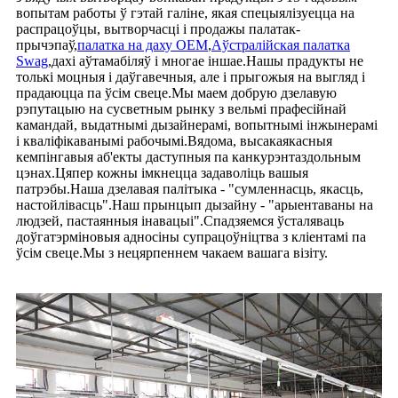
вопытам работы ў гэтай галіне, якая спецыялізуецца на
распрацоўцы, вытворчасці і продажы палатак-
прычэпаў,
палатка на даху OEM
,
Аўстралійская палатка
Swag
,
дахі аўтамабіляў і многае іншае.Нашы прадукты не
толькі моцныя і даўгавечныя, але і прыгожыя на выгляд і
прадаюцца па ўсім свеце.Мы маем добрую дзелавую
рэпутацыю на сусветным рынку з вельмі прафесійнай
камандай, выдатнымі дызайнерамі, вопытнымі інжынерамі
і кваліфікаванымі рабочымі.Вядома, высакаякасныя
кемпінгавыя аб'екты даступныя па канкурэнтаздольным
цэнах.Цяпер кожны імкнецца задаволіць вашыя
патрэбы.Наша дзелавая палітыка - "сумленнасць, якасць,
настойлівасць".Наш прынцып дызайну - "арыентаваны на
людзей, пастаянныя інавацыі".Спадзяемся ўсталяваць
доўгатэрміновыя адносіны супрацоўніцтва з кліентамі па
ўсім свеце.Мы з нецярпеннем чакаем вашага візіту.