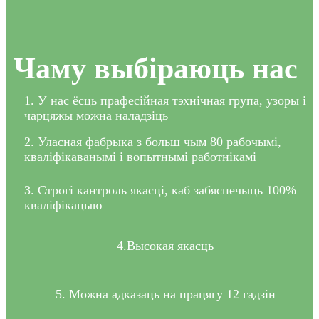
Чаму выбіраюць нас
1. У нас ёсць прафесійная тэхнічная група, узоры і
чарцяжы можна наладзіць
2. Уласная фабрыка з больш чым 80 рабочымі,
кваліфікаванымі і вопытнымі работнікамі
3. Строгі кантроль якасці, каб забяспечыць 100%
кваліфікацыю
4.Высокая якасць
5. Можна адказаць на працягу 12 гадзін