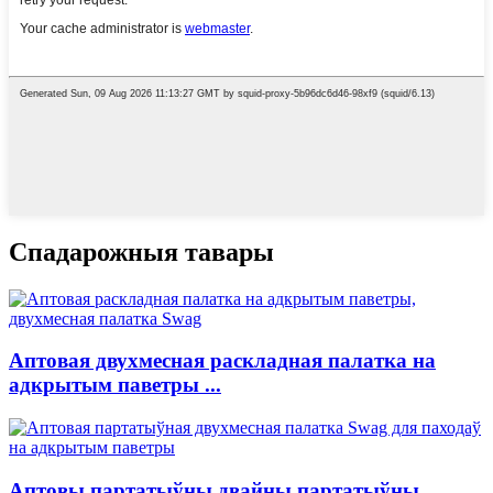
Спадарожныя тавары
Аптовая двухмесная раскладная палатка на
адкрытым паветры ...
Аптовы партатыўны двайны партатыўны