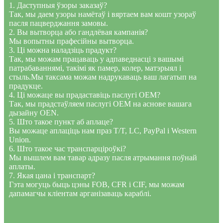
1. Даступныя ўзоры заказаў?
Так, мы даем узоры намётаў і вяртаем вам кошт узораў
пасля пацверджання замовы.
2. Вы вытворца або гандлёвая кампанія?
Мы вопытны прафесійны вытворца.
3. Ці можна наладзіць прадукт?
Так, мы можам працаваць у адпаведнасці з вашымі
патрабаваннямі, такімі як памер, колер, матэрыял і
стыль.Мы таксама можам надрукаваць ваш лагатып на
прадукце.
4. Ці можаце вы прадаставіць паслугі OEM?
Так, мы прадстаўляем паслугі OEM на аснове вашага
дызайну OEN.
5. Што такое пункт аб аплаце?
Вы можаце аплаціць нам праз T/T, LC, PayPal і Western
Union.
6. Што такое час транспарціроўкі?
Мы вышлем вам тавар адразу пасля атрымання поўнай
аплаты.
7. Якая цана і транспарт?
Гэта могуць быць цэны FOB, CFR і CIF, мы можам
дапамагчы кліентам арганізаваць караблі.