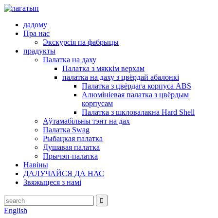
дадому
Пра нас
Экскурсія па фабрыцы
прадукты
Палатка на даху
Палатка з мяккім верхам
палатка на даху з цвёрдай абалонкі
Палатка з цвёрдага корпуса ABS
Алюмініевая палатка з цвёрдым
корпусам
Палатка з шкловалакна Hard Shell
Аўтамабільны тэнт на дах
Палатка Swag
Рыбацкая палатка
Душавая палатка
Прычэп-палатка
Навіны
ДАЛУЧАЙСЯ ДА НАС
Звяжыцеся з намі
English