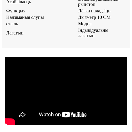
Асаблівасць
рыпстоп
Функцыя
Лёгка наладзіць
Надзіманыя слупы
Дыяметр 10 СМ
стыль
Модна
Індывідуальны
Лагатып
лагатып