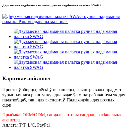
Двухмесная надзіманая палатка ручная надзіманая палатка SWAG
Кароткае апісанне:
Просты ў зборцы, лёгкі ў пераносцы, звыштрывалы прадмет
турыстычнага рыштунку адпавядае ўсім патрабаванням як для
пачаткоўцаў, так і для экспертаў. Падыходзіць для розных
сцэн.
Прыёмка: OEM/ODM, гандаль, аптовы гандаль, рэгіянальнае
агенцтва.
Аплата: T/T, L/C, PayPal