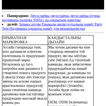
Папярэдняя:
Двухслаёвы двухслаёвы двухслаёвы ручны
надзіманы палатка SWAG на адкрытым паветры
далей:
Зніжка оптам Трывалы вялікі купальны намёт Party
Tent Надзіманы адкрыты намёт для мерапрыемства
ПРЫВАТНАЯ
КАНДЫСТАЛЬНЫ
МАРКІРОВКА
ДЫЗАЙН
Arcadia ганарыцца тым,
Мы хочам дапамагчы вам
што дапамагае кліентам
стварыць менавіта той
палепшыць іх прадукцыю
прадукт, які вы заўсёды
прыватнай маркі.
сабе ўяўлялі.Ад тэхнічнай
Незалежна ад таго,
каманды, якая забяспечвае
патрэбна вам дапамога ў
прадукцыйнасць вашай
стварэнні новага прадукту
прадукцыі, да каманды па
ў якасці ўзору або ўнясеце
пошуку, якая дапаможа вам
змены на аснове нашых
рэалізаваць усе вашыя
арыгінальных прадуктаў,
маркіроўкі і ўпакоўкі,
наша тэхнічная каманда
Arcadia будзе побач на
дапаможа вам пастаўляць
кожным этапе.
прадукцыю высокай якасці
OEM, ODM ўключаюць:
кожны раз.