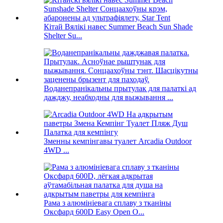
Кітай Вялікі навес Summer Beach Sun Shade
Shelter Su...
Воданепранікальны прытулак для палаткі ад
дажджу, неабходны для выжывання ...
Зменны кемпінгавы туалет Arcadia Outdoor
4WD ...
Рама з алюмініевага сплаву з тканіны
Оксфард 600D Easy Open O...