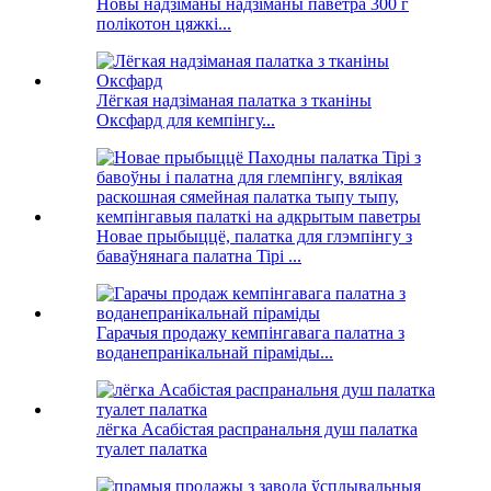
Новы надзіманы надзіманы паветра 300 г
полікотон цяжкі...
Лёгкая надзіманая палатка з тканіны
Оксфард для кемпінгу...
Новае прыбыццё, палатка для глэмпінгу з
баваўнянага палатна Tipi ...
Гарачыя продажу кемпінгавага палатна з
воданепранікальнай піраміды...
лёгка Асабістая распранальня душ палатка
туалет палатка