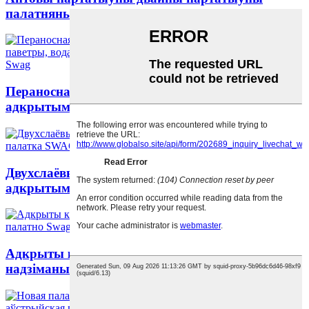
палатняны палатно на адкрытым паветры...
Пераносная раскошная палатка для кемпінга на
адкрытым паветры, воданепранікальная...
Двухслаёвы ручной надзіманы палатно на
адкрытым паветры ...
Адкрыты кемпінг Воданепранікальны
надзіманы кемпінг ...