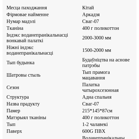
Месца паходжання
Кітай
Фірмовае найменне
Аркадзя
Нумар мадэлі
Сваг-07
Тканіна
400 г поликоттон
Індэкс воданепранікальнасці
2000-3000 мм
вонкавай палаткі
Ніжні індэкс
1500-2000 мм
воданепранікальнасці
Будаўніцтва на аснове
Тып будынка
патрэбы
Тып прамога
Шатровы стыль
мацавання
Палатка
Сезон
чатырохсезонная
Структура
Адна спальня
Назва прадукту
Сваг-07
Памер
215*145*87см
Матэрыял тканіны
400 г поликоттон
Тып
1-2 чалавекі
Паверх
600G ПВХ
Воданепранікальны,